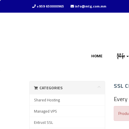
+959 650000965
info@mtg.com.mm
HOME
ဒိုမိန်း
SSL C
CATEGORIES
Every 
Shared Hosting
Managed VPS
Produc
Entrust SSL