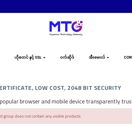
ဟိုစတင် နှင့် SSL
ဝက်ဆိုဒ်
အီးမေးလ်
COR
ERTIFICATE, LOW COST, 2048 BIT SECURITY
popular browser and mobile device transparently trus
t group does not contain any visible products