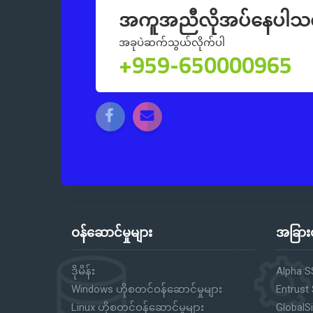
အကူအညီလိုအပ်နေပါသ
အခုပဲဆက်သွယ်လိုက်ပါ
+959-650000965
ဝန်ဆောင်မှုများ
အခြားဝ
ဒိုမိန်း
Alpha S
Windows ဟိုစတင်ဝန်ဆောင်မှုများ
Entrust
Linux ဟိုစတင်ဝန်ဆောင်မှုများ
GlobalS