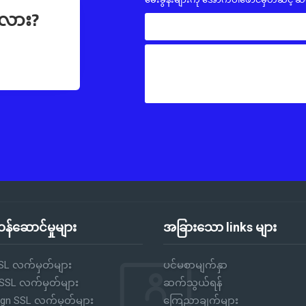
လား?
န်ဆောင်မှုများ
အခြားသော links များ
SL လက်မှတ်များ
ပင်မစာမျက်နှာ
 SSL လက်မှတ်များ
ဆက်သွယ်ရန်
ign SSL လက်မှတ်များ
ကြေညာချက်များ