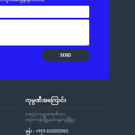
SEND
ကုမ္ပဏီအကြောင်း
အေ(၃)၊ကမ္ဘာအေးဗီလာ၊
မရမ်းကုန်းမြို့နယ်၊ရန်ကုန်မြို့။
ဖုန်း -
+959-650000965