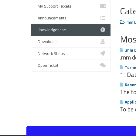
My Support Tickets
Cat
Announcements
.mm D
Knowledgebase
Most
Downloads
.mm D
Network Status
.mm do
Open Ticket
Terms
1 Date
Reser
The fo
Applic
To be 