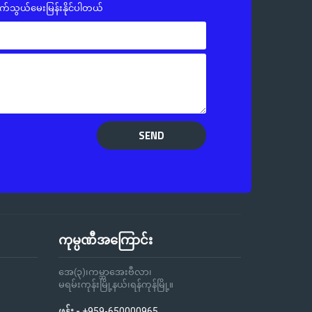
က်သွယ်မေးမြန်းနိုင်ပါတယ်
SEND
ကုမ္ပဏီအကြောင်း
အေ(၃)၊ကမ္ဘာအေးဗီလာ၊
မရမ်းကုန်းမြို့နယ်၊ရန်ကုန်မြို့။
ဖုန်း -
+959-650000965