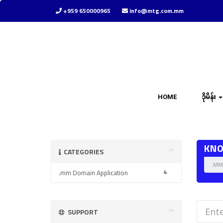
+959 650000965
info@mtg.com.mm
HOME
ဒိုမိန်း
KN
CATEGORIES
.MM 
4
.mm Domain Application
SUPPORT