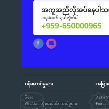
အကူအညီလိုအပ်နေပါသ
အခုပဲဆက်သွယ်လိုက်ပါ
+959-650000965
ဝန်ဆောင်မှုများ
အခြားဝ
ဒိုမိန်း
Alpha S
Windows ဟိုစတင်ဝန်ဆောင်မှုများ
Entrust