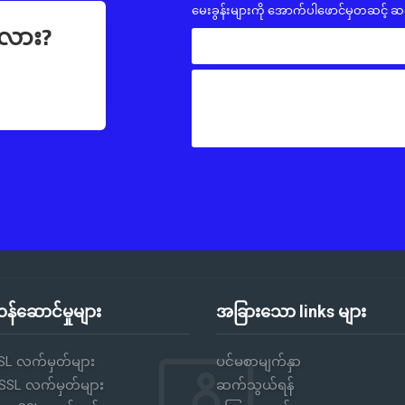
မေးခွန်းများကို အောက်ပါဖောင်မှတဆင့် ဆ
လား?
န်ဆောင်မှုများ
အခြားသော links များ
SL လက်မှတ်များ
ပင်မစာမျက်နှာ
 SSL လက်မှတ်များ
ဆက်သွယ်ရန်